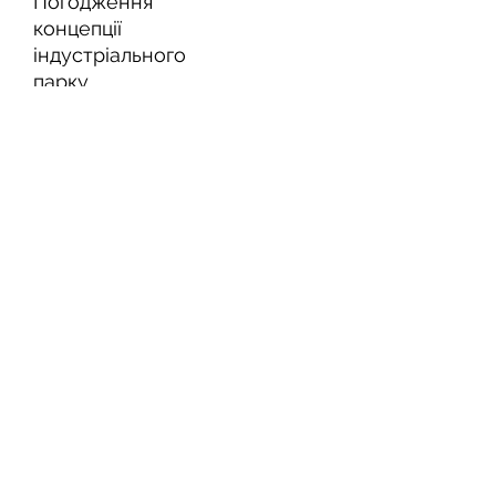
Погодження
концепції
індустріального
парку
Миронівською
міською радою
Початок партнерства щодо
створення парку з ключовим
партнером - громадою і її жителями
23.07.2024
/
Прийнято рішення
про створення
Індустріального
парку «Миронівка»
Ініціатором прийнято рішення про
створення парку